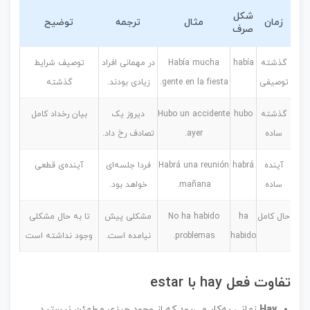
شکل
زمان
مثال
ترجمه
توضیح
صرف
گذشته
había
Había mucha
در مهمانی افراد
توصیف شرایط
توصیفی
gente en la fiesta.
زیادی بودند.
گذشته
گذشته
hubo
Hubo un accidente
دیروز یک
بیان رخداد کامل
ساده
ayer.
تصادف رخ داد.
آینده
habrá
Habrá una reunión
فردا جلسه‌ای
آینده‌ی قطعی
ساده
mañana.
خواهد بود.
حال کامل
ha
No ha habido
مشکلی پیش
تا به حال مشکلی
habido
problemas.
نیامده است.
وجود نداشته است
تفاوت فعل hay با estar
Hay
زمانی به‌کار می‌رود که از وجود چیزی مطمئن نیستید.